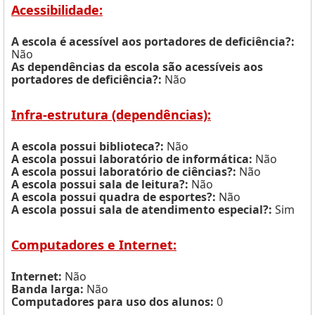
Acessibilidade:
A escola é acessível aos portadores de deficiência?:
Não
As dependências da escola são acessíveis aos
portadores de deficiência?:
Não
Infra-estrutura (dependências):
A escola possui biblioteca?:
Não
A escola possui laboratório de informática:
Não
A escola possui laboratório de ciências?:
Não
A escola possui sala de leitura?:
Não
A escola possui quadra de esportes?:
Não
A escola possui sala de atendimento especial?:
Sim
Computadores e Internet:
Internet:
Não
Banda larga:
Não
Computadores para uso dos alunos:
0