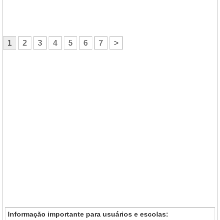
1
2
3
4
5
6
7
>
Informação importante para usuários e escolas: