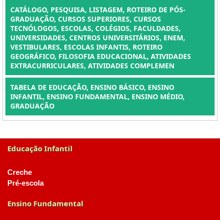
CATÁLOGO, PESQUISA, LISTAGEM, ROTEIRO DE PÓS-
GRADUAÇÃO, CURSOS SUPERIORES, CURSOS
TECNÓLOGOS, ESCOLAS, COLÉGIOS, FACULDADES,
UNIVERSIDADES, CENTROS UNIVERSITÁRIOS, ENEM,
VESTIBULARES, ESCOLAS INFANTIS, ROTEIRO
GEOGRÁFICO, FILOSOFIA EDUCACIONAL, ATIVIDADES
EXTRACURRICULARES, ATIVIDADES COMPLEMEN
TABELA DE EDUCAÇÃO, ENSINO BÁSICO, ENSINO
INFANTIL, ENSINO FUNDAMENTAL, ENSINO MÉDIO,
GRADUAÇÃO
Educação Infantil
Creche
Pré-escola
Ensino Fundamental